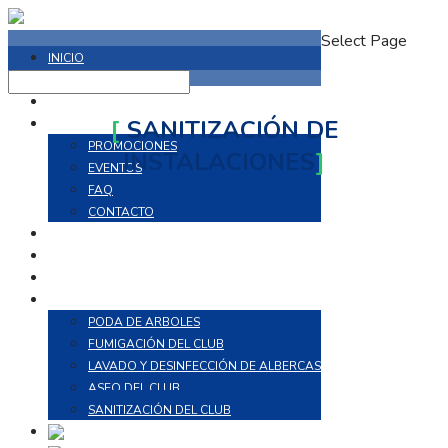
Select Page
INICIO
¿QUIÉNES SOMOS?
INSTALACIONES
[
SANITIZACIÓN DE
EL CLUB
PROMOCIONES
INSTALACIONES
]
EVENTOS
FAQ
CONTACTO
AVISOS
ENTRENAMIENTO AL AIRE LIBRE
PROCEDIMIENTO DE PAGO
MANTENIMIENTO
PODA DE ARBOLES
FUMIGACIÓN DEL CLUB
LAVADO Y DESINFECCIÓN DE ALBERCAS
ASEO DEL CLUB
SANITIZACIÓN DEL CLUB