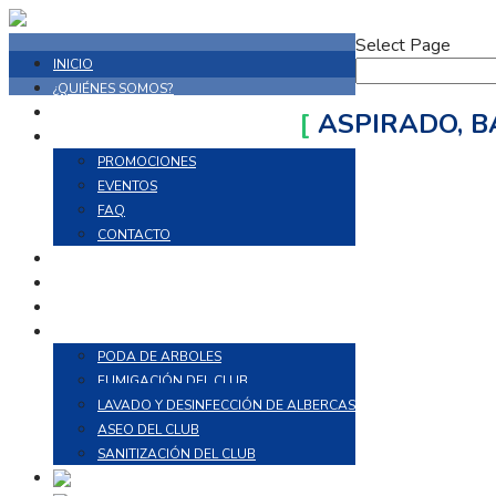
Select Page
INICIO
¿QUIÉNES SOMOS?
INSTALACIONES
[
ASPIRADO, B
EL CLUB
PROMOCIONES
EVENTOS
FAQ
CONTACTO
AVISOS
ENTRENAMIENTO AL AIRE LIBRE
PROCEDIMIENTO DE PAGO
MANTENIMIENTO
PODA DE ARBOLES
FUMIGACIÓN DEL CLUB
LAVADO Y DESINFECCIÓN DE ALBERCAS
ASEO DEL CLUB
SANITIZACIÓN DEL CLUB